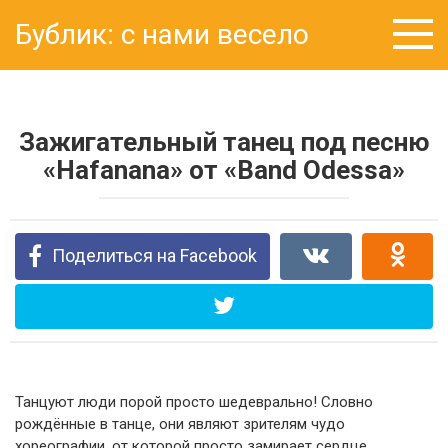
Перейти
Бублик: с нами весело
к
контенту
Зажигательный танец под песню
«Hafanana» от «Band Odessa»
Поделиться на Facebook
Танцуют люди порой просто шедеврально! Словно
рождённые в танце, они являют зрителям чудо
хореографии, от которой просто замирает сердце.