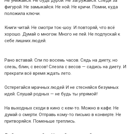
Не унижайся. Не будь дурой. Не загружайся. Следи за
фигурой. Не замыкайся. Не ной. Не кричи. Помни, куда
положила ключи.
Книги читай. Не смотри ток-шоу. И повторяй, что всё
хорошо. Думай о многом. Много не пей. Не подпускай к
себе лишних людей.
Рано вставай. Спи по восемь часов. Сядь на диету, но
слезь, блин, с весов! Слезла с весов — садись на диету. И
прекрати всё время ждать лето.
Остерегайся мрачных людей И не стесняйся безумных
идей. Слушай родных — не будь ты упрямой!
На выходных сходи в кино с кем-то. Можно в кафе. Не
думай о смерти. Отправь кому-то письмо в конверте. Не
притворяйся. Поменьше треплись.