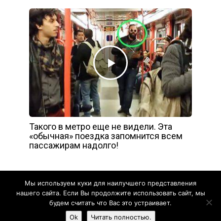
Такого в метро еще не видели. Эта
«обычная» поездка запомнится всем
пассажирам надолго!
Мы используем куки для наилучшего представления
нашего сайта. Если Вы продолжите использовать сайт, мы
будем считать что Вас это устраивает.
Yelly
Ok
Читать полностью.
Смешное
Познавательное
Видео