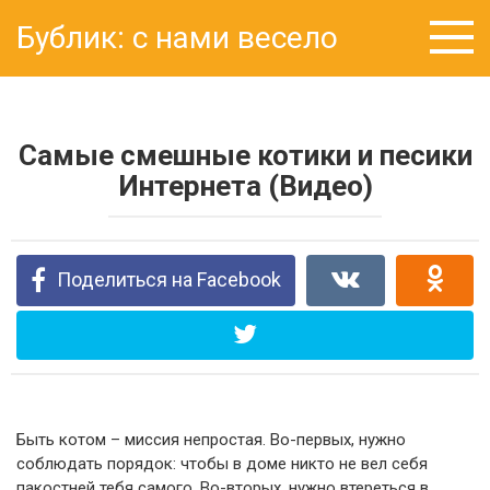
Перейти
Бублик: с нами весело
к
контенту
Самые смешные котики и песики
Интернета (Видео)
Поделиться на Facebook
Быть котом – миссия непростая. Во-первых, нужно
соблюдать порядок: чтобы в доме никто не вел себя
пакостней тебя самого. Во-вторых, нужно втереться в