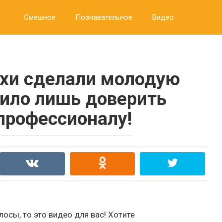
Смешное
Познавательное
Видео
ухи сделали молодую
ило лишь доверить
профессионалу!
лосы, то это видео для вас! Хотите