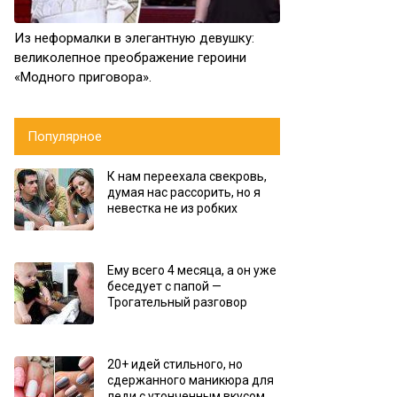
Из неформалки в элегантную девушку:
великолепное преображение героини
«Модного приговора».
Популярное
К нам переехала свекровь,
думая нас рассорить, но я
невестка не из робких
Ему всего 4 месяца, а он уже
беседует с папой —
Трогательный разговор
20+ идей стильного, но
сдержанного маникюра для
леди с утонченным вкусом