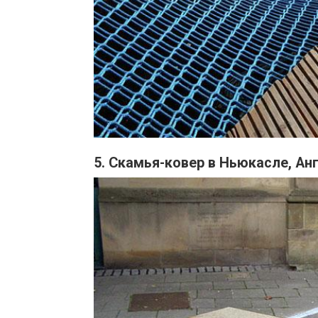
5. Скамья-ковер в Ньюкасле, Ан