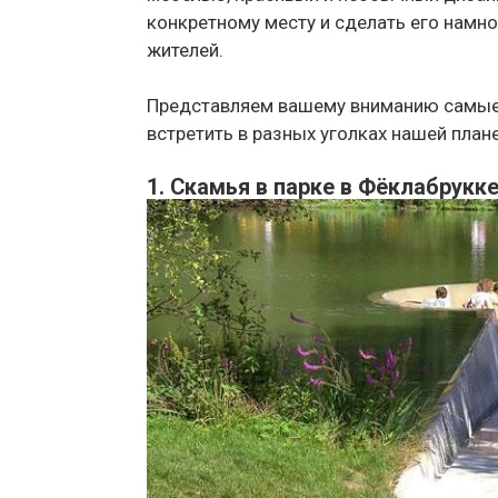
конкретному месту и сделать его намног
жителей.
Представляем вашему вниманию самые
встретить в разных уголках нашей план
1. Скамья в парке в Фёклабрукке