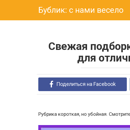
Перейти
Бублик: с нами весело
к
контенту
Свежая подборк
для отлич
Поделиться на Facebook
Рубрика короткая, но убойная. Смотрите