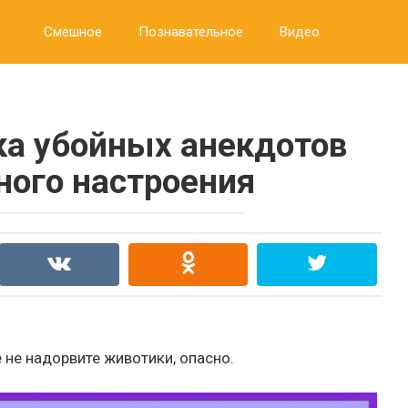
Смешное
Познавательное
Видео
а убойных анекдотов
ного настроения
 не надорвите животики, опасно.