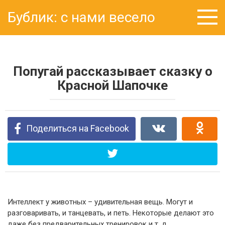
Перейти
Бублик: с нами весело
к
контенту
Попугай рассказывает сказку о
Красной Шапочке
Поделиться на Facebook
Интеллект у животных – удивительная вещь. Могут и
разговаривать, и танцевать, и петь. Некоторые делают это
даже без предварительных тренировок и т. д.