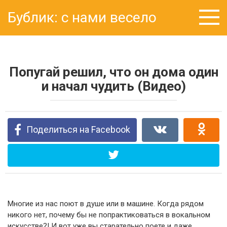
Перейти
Бублик: с нами весело
к
контенту
Попугай решил, что он дома один
и начал чудить (Видео)
Поделиться на Facebook
Многие из нас поют в душе или в машине. Когда рядом
никого нет, почему бы не попрактиковаться в вокальном
искусстве?! И вот уже вы старательно поете и даже