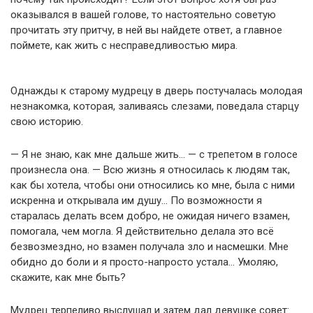
оказывался в вашей голове, то настоятельно советую
прочитать эту притчу, в ней вы найдете ответ, а главное
поймете, как жить с несправедливостью мира.
Однажды к старому мудрецу в дверь постучалась молодая
незнакомка, которая, заливаясь слезами, поведала старцу
свою историю.
— Я не знаю, как мне дальше жить… — с трепетом в голосе
произнесла она. — Всю жизнь я относилась к людям так,
как бы хотела, чтобы они относились ко мне, была с ними
искренна и открывала им душу… По возможности я
старалась делать всем добро, не ожидая ничего взамен,
помогала, чем могла. Я действительно делала это всё
безвозмездно, но взамен получала зло и насмешки. Мне
обидно до боли и я просто-напросто устала… Умоляю,
скажите, как мне быть?
Мудрец терпеливо выслушал и затем дал девушке совет: