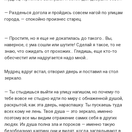
— Разденься догола и пройдись совсем нагой по улицам
города, — спокойно произнес старец.
— Простите, но я еще не докатилась до такого… Вы,
наверное, с ума сошли или шутите! Сделай я такое, то не
знаю, что ожидать от прохожих… Глядишь, еще кто-то
обесчестит или надругается надо мной…
Мудрец вдруг встал, отворил дверь и поставил на стол
зеркало.
— Ты стыдишься выйти на улицу нагишом, но почему-то
тебе вовсе не стыдно идти по миру с обнаженной душой,
раскрытой, как эта дверь, нараспашку. Ты пускаешь туда
всех кому не лень. Твоя душа — это зеркало, именно
поэтому все мы видим отражение самих себя в других
людях. Их душа полна зла и пороков — именно такую
безобразную картину они и видят, когда заглядывают в