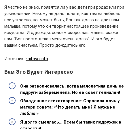
Я честно не знаю, появятся ли у вас дети при родах или при
усыновлении. Никому не дано понять, как там на небесах
все устроено, но, может быть, Бог так долго не дает вам
малыша, потому что он творит настоящее произведение
искусства. И однажды, совсем скоро, ваш малыш скажет
вам: “Бог просто делал меня очень долго”. И это будет
вашим счастьем. Просто дождитесь его.
Источник:
kaifovo.info
Вам Это Будет Интересно
Она разволновалась, когда малолетняя дочь ее
подруги зaбeременeлa. Но ее совет гениален!
Обалденное стихотворение: Спросила дочь у
матери совета: «Что делать мне? Я мужа не
люблю!»
Я долго смеялась… Всем бы таких подружек в
старости!