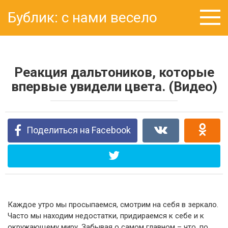
Перейти
Бублик: с нами весело
к
контенту
Реакция дальтоников, которые
впервые увидели цвета. (Видео)
Поделиться на Facebook
Каждое утро мы просыпаемся, смотрим на себя в зеркало.
Часто мы находим недостатки, придираемся к себе и к
окружающему миру. Забывая о самом главном – что, по