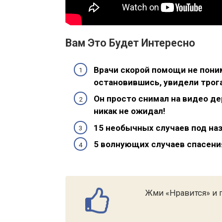
Вам Это Будет Интересно
Врачи скорой помощи не поним
остановившись, увидели трог
Он просто снимал на видео де
никак не ожидал!
15 необычных случаев под на
5 волнующих случаев спасени
Жми «Нравится» и п