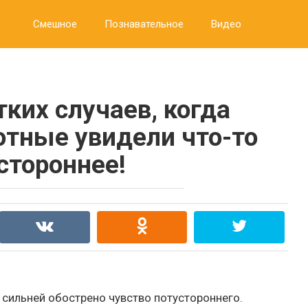
Смешное
Познавательное
Видео
тких случаев, когда
тные увидели что-то
стороннее!
о сильней обострено чувство потустороннего.