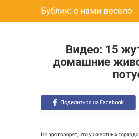
Перейти
Бублик: с нами весело
к
контенту
Видео: 15 жу
домашние живо
поту
Поделиться на Facebook
Не зря говорят, что у животных горазд