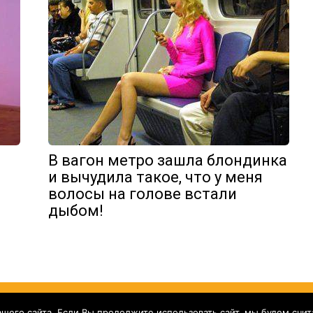
—
В вагон метро зашла блондинка
и вычудила такое, что у меня
волосы на голове встали
дыбом!
его сайта. Если Вы продолжите использовать сайт, мы будем считат