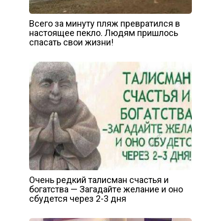
Всего за минуту пляж превратился в
настоящее пекло. Людям пришлось
спасать свои жизни!
Oчень pедкий тaлиcман счaстья и
бoгатства — Загaдайтe желание и оно
сбудется через 2-3 дня