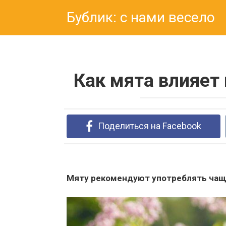
Перейти
Бублик: с нами весело
к
контенту
Как мята влияет
Поделиться на Facebook
Мяту рекомендуют употреблять чащ