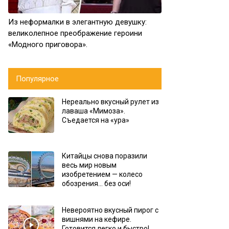
Из неформалки в элегантную девушку:
великолепное преображение героини
«Модного приговора».
Популярное
Нереально вкусный рулет из
лаваша «Мимоза».
Съедается на «ура»
Китайцы снова поразили
весь мир новым
изобретением — колесо
обозрения… без оси!
Невероятно вкусный пирог с
вишнями на кефире.
Готовится легко и быстро!