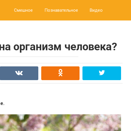
Смешное
Познавательное
Видео
 на организм человека?
е.