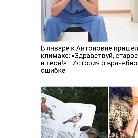
В январе к Антоновне прише
климакс: «Здравствуй, старос
я твоя!»… История о врачебно
ошибке