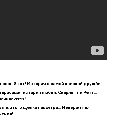
ванный кот! История о самой крепкой дружбе
красивая история любви: Скарлетт и Ретт…
рачиваются!
рать этого щенка навсегда… Невероятно
нения!