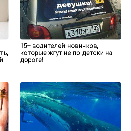
л
15+ водителей-новичков,
ть,
которые жгут не по-детски на
й
дороге!