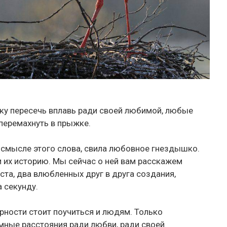
ику пересечь вплавь ради своей любимой, любые
перемахнуть в прыжке.
 смысле этого слова, свила любовное гнездышко.
и их историю. Мы сейчас о ней вам расскажем
иста, два влюбленных друг в друга создания,
а секунду.
ерности стоит поучиться и людям. Только
омные расстояния ради любви, ради своей