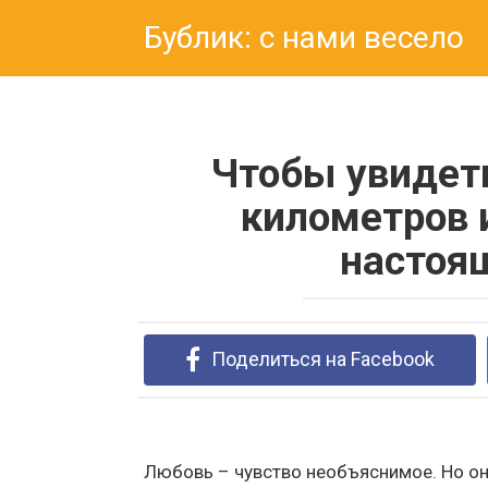
Перейти
Бублик: с нами весело
к
контенту
Чтобы увидеть
километров и
настоя
Поделиться на Facebook
Любовь – чувство необъяснимое. Но оно