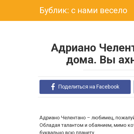
Перейти
Бублик: с нами весело
к
контенту
Адриано Челент
дома. Вы ах
Поделиться на Facebook
Адриано Челентано – любимец, пожалуй, 
Обладая талантом и обаянием, мимо ко
буквально всю планету.