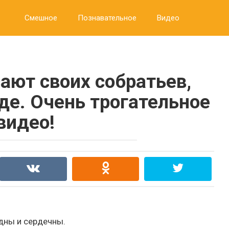
Смешное
Познавательное
Видео
ют своих собратьев,
де. Очень трогательное
видео!
дны и сердечны.