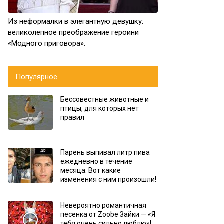
Из неформалки в элегантную девушку:
великолепное преображение героини
«Модного приговора».
Популярное
Бессовестные животные и
птицы, для которых нет
правил
Парень выпивал литр пива
ежедневно в течение
месяца. Вот какие
изменения с ним произошли!
Невероятно романтичная
песенка от Zoobe Зайки — «Я
тебя очень сильно люблю»!