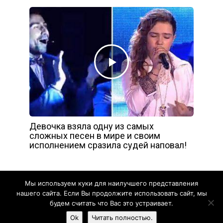
Девочка взяла одну из самых
сложных песен в мире и своим
исполнением сразила судей наповал!
Мы используем куки для наилучшего представления
нашего сайта. Если Вы продолжите использовать сайт, мы
будем считать что Вас это устраивает.
Yelly
Ok
Читать полностью.
Смешное
Познавательное
Видео