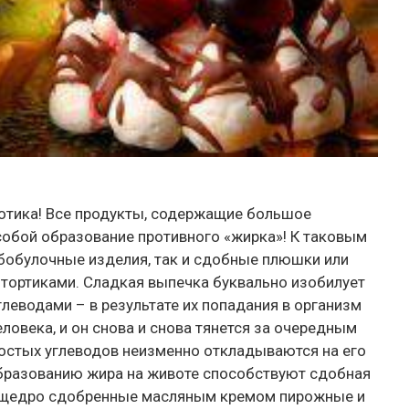
отика! Все продукты, содержащие большое
 собой образование противного «жирка»! К таковым
ебобулочные изделия, так и сдобные плюшки или
 тортиками. Сладкая выпечка буквально изобилует
еводами – в результате их попадания в организм
овека, и он снова и снова тянется за очередным
остых углеводов неизменно откладываются на его
образованию жира на животе способствуют сдобная
, щедро сдобренные масляным кремом пирожные и