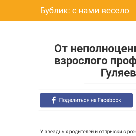
Перейти
Бублик: с нами весело
к
контенту
От неполноцен
взрослого про
Гуляе
Поделиться на Facebook
У звездных родителей и отпрыски с ро