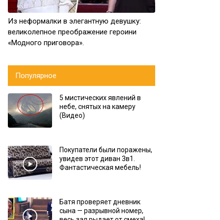
Из неформалки в элегантную девушку:
великолепное преображение героини
«Модного приговора».
Популярное
5 мистических явлений в
небе, снятых на камеру
(Видео)
Покупатели были поражены,
увидев этот диван 3в1.
Фантастическая мебель!
Батя проверяет дневник
сына — разрывной номер,
весь зал рыдает от смеха!