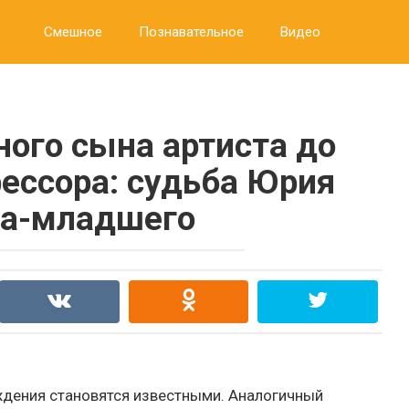
Смешное
Познавательное
Видео
ного сына артиста до
фессора: судьба Юрия
ва-младшего
ждения становятся известными. Аналогичный