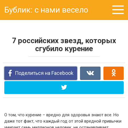
Перейти
Бублик: с нами весело
к
контенту
7 российских звезд, которых
сгубило курение
Поделиться на Facebook
О том, что курение – вредно для здоровья знают все. Но
даже тот факт, что каждый год от этой вредной привычки
умирает семь миллионов человек, не останавливает