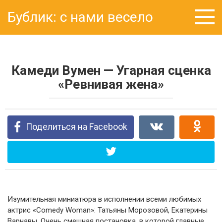
Перейти
Бублик: с нами весело
к
контенту
Камеди Вумен — Угарная сценка
«Ревнивая жена»
Поделиться на Facebook
Изумительная миниатюра в исполнении всеми любимых
актрис «Comedy Woman»: Татьяны Морозовой, Екатерины
Варнавы. Очень смешная постановка, в которой главные