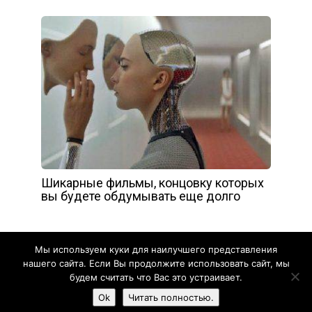
Шикарные фильмы, концовку которых
вы будете обдумывать еще долго
Мы используем куки для наилучшего представления
нашего сайта. Если Вы продолжите использовать сайт, мы
будем считать что Вас это устраивает.
Yelly
Ok
Читать полностью.
Смешное
Познавательное
Видео