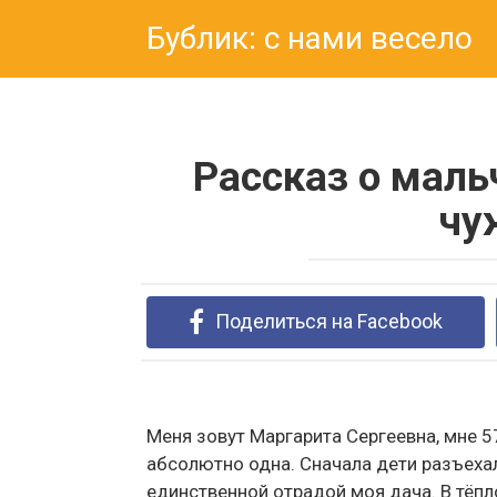
Перейти
Бублик: с нами весело
к
контенту
Рассказ о маль
чу
Поделиться на Facebook
Меня зовут Маргарита Сергеевна, мне 57
абсолютно одна. Сначала дети разъехал
единственной отрадой моя дача. В тёпл