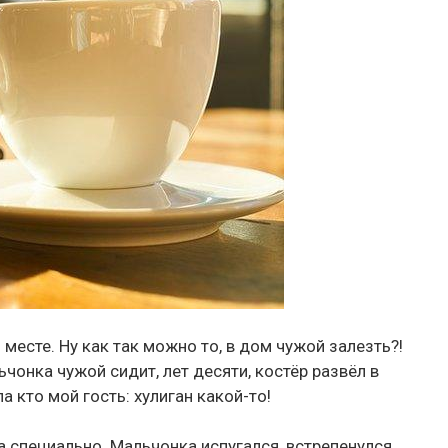
 месте. Ну как так можно то, в дом чужой залезть?!
чонка чужой сидит, лет десяти, костёр развёл в
ла кто мой гость: хулиган какой-то!
 специально. Мальчонка испугался, встрепенулся,