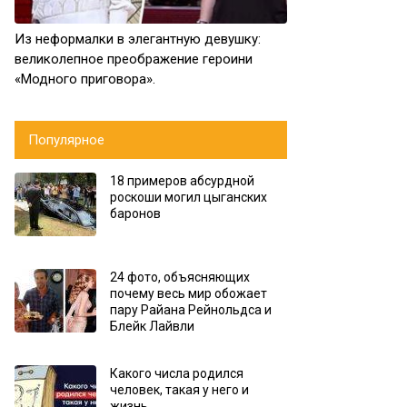
Из неформалки в элегантную девушку:
великолепное преображение героини
«Модного приговора».
Популярное
18 примеров абсурдной
роскоши могил цыганских
баронов
24 фото, объясняющих
почему весь мир обожает
пару Райана Рейнольдса и
Блейк Лайвли
Какого числа родился
человек, такая у него и
жизнь