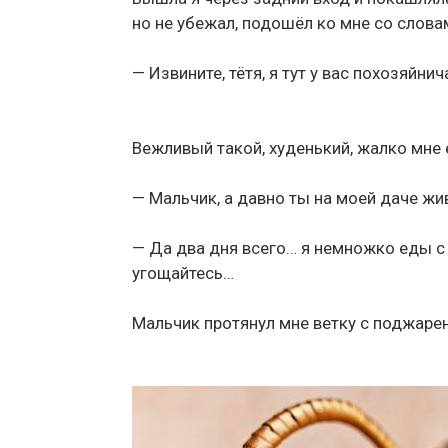
но не убежал, подошёл ко мне со слова
— Извините, тётя, я тут у вас похозяйн
Вежливый такой, худенький, жалко мне е
— Мальчик, а давно ты на моей даче жи
— Да два дня всего… я немножко еды с
угощайтесь…
Мальчик протянул мне ветку с поджаре