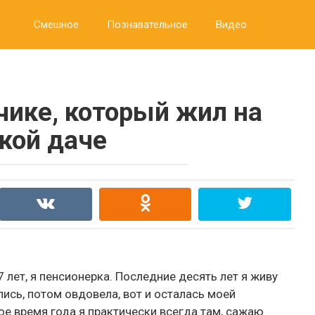
Смешное
Познавательное
Видео
чике, который жил на
жой даче
 лет, я пенсионерка. Последние десять лет я живу
ись, потом овдовела, вот и осталась моей
ое время года я практически всегда там, сажаю