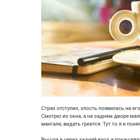
Страх отступил, злость появилась на его
Смотрю из окна, а на заднем дворе маль
мангале, видать греется. Тут то я и поня
Вышла я через задний вход и покашляла