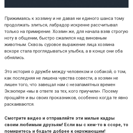
Прижимаясь к хозяину и не давая ни единого шанса тому
продолжать злиться, лабрадор искренне рассчитывал
только на примирение. Хозяин же, для начала взяв строгую
ноту в общении, быстро сжалился над виновным
животным. Сквозь суровое выражение лица хозяина
вскоре стала проглядываться улыбка, а в конце они оба
обнялись.
Это история о дружбе между человеком и собакой, о том,
как последняя не лишена чувства совести, а хозяин не
лишен того, что завещал нам с незапамятных времен
Экзюпери «мы в ответе за тех, кого приучили». Посему
прощайте и вы своих проказников, особенно когда те явно
раскаиваются.
Смотрите видео и отправляйте эти милые кадры
своим любимым друзьям! Если вы с кем-то в ссоре, то
помиритесь и будьте добрее к окружающим!