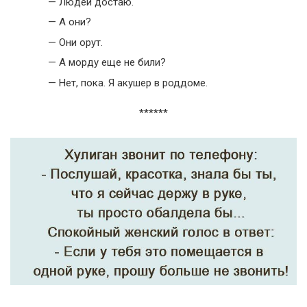
— Людей достаю.
— А они?
— Они орут.
— А морду еще не били?
— Нет, пока. Я акушер в роддоме.
******