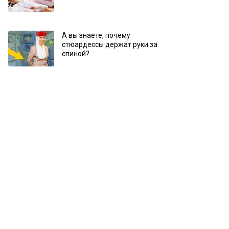
А вы знаете, почему
стюардессы держат руки за
спиной?