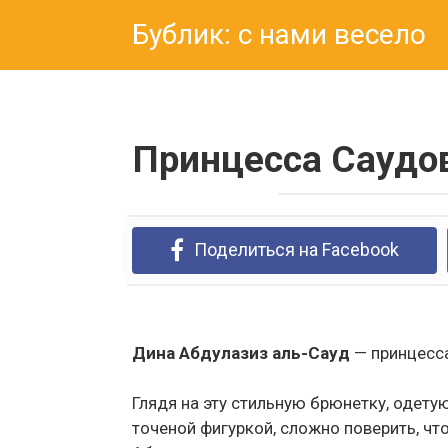
Перейти
Бублик: с нами весело
к
контенту
Принцесса Саудов
Поделиться на Facebook
Дина Абдулазиз аль-Сауд
— принцесса
Глядя на эту стильную брюнетку, одет
точеной фигуркой, сложно поверить, чт