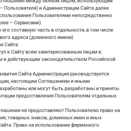
т отношения между любым лицом, использующим
 – Пользователя) и Администрации Сайта далее
использования Пользователями непосредственно
алее – Сервисами).
ю его составную часть в отдельности, в том числе
тевого адреса (доменного имени)
и Сайта.
туп к Сайту всем заинтересованным лицам в
м и действующим законодательством Российской
развития Сайта Администрация руководствуется
ации, настоящим Соглашением и иными
азработаны или могут быть разработаны и приняты
ентации предоставления Пользователям отдельных
глашения не предоставляют Пользователю право на
я, товарных знаков, доменных имен и иных
айта. Право на использование фирменного