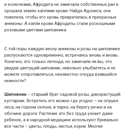
и колючками, Афродита не замечала собственных ран и
орошала землю каплями крови. Найдя Адониса, она
повелела, чтобы его кровь превратилась в прекрасные
анемоны. А капли крови Афродиты стали роскошными
розовыми цветами шиповника.
С той поры каждую весну анемоны и розы на шиповнике
распускаются одновременно, встречаясь вновь и вновь.
Конечно, это только легенда, но замечали ли вы, что
увидев цветущий шиповник, невольно улыбаетесь и не
можете сопротивляться, неизвестно откуда взявшейся
нежности?
Шиповник
– старший брат садовой розы, дикорастущий
кустарник. Встретить его можно где угодно – на опушке
леса, на горном склоне, в парке, на берегу речки и на
обочине дороги. Растение это без труда узнает даже
ребенок, а в народной медицине используют буквально
все части – цветы, плоды, листья, корни. Многие