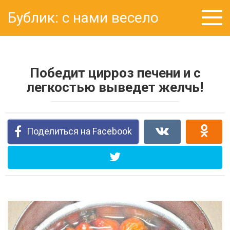
Перейти
Бублик: с нами весело
к
контенту
Победит цирроз печени и с
легкостью выведет желчь!
Поделиться на Facebook