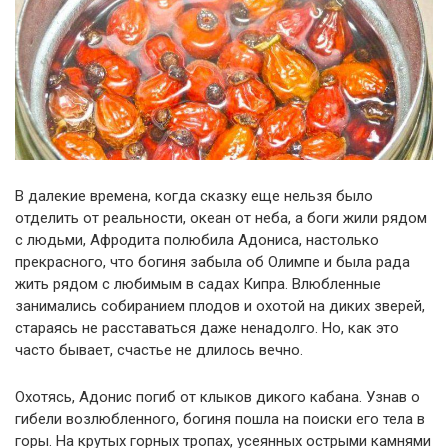
В далекие времена, когда сказку еще нельзя было
отделить от реальности, океан от неба, а боги жили рядом
с людьми, Афродита полюбила Адониса, настолько
прекрасного, что богиня забыла об Олимпе и была рада
жить рядом с любимым в садах Кипра. Влюбленные
занимались собиранием плодов и охотой на диких зверей,
стараясь не расставаться даже ненадолго. Но, как это
часто бывает, счастье не длилось вечно.
Охотясь, Адонис погиб от клыков дикого кабана. Узнав о
гибели возлюбленного, богиня пошла на поиски его тела в
горы. На крутых горных тропах, усеянных острыми камнями