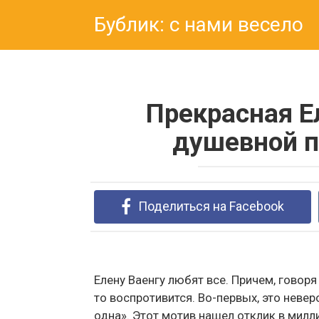
Перейти
Бублик: с нами весело
к
контенту
Прекрасная Е
душевной п
Поделиться на Facebook
Елену Ваенгу любят все. Причем, говоря 
то воспротивится. Во-первых, это неве
одна». Этот мотив нашел отклик в милл