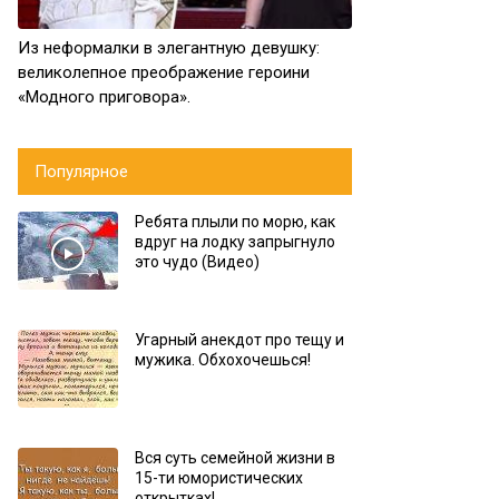
Из неформалки в элегантную девушку:
великолепное преображение героини
«Модного приговора».
Популярное
Ребята плыли по морю, как
вдруг на лодку запрыгнуло
это чудо (Видео)
Угарный анекдот про тещу и
мужика. Обхохочешься!
Вся суть семейной жизни в
15-ти юмористических
открытках!