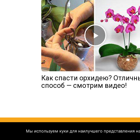
Как спасти орхидею? Отличн
способ — смотрим видео!
Yelly
Мы используем куки для наилучшего представления наш
Смешное
Познавательное
Видео