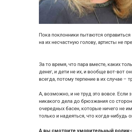
Пока поклонники пытаются оправиться 
на их несчастную голову, артисты не п
За то время, что пара вместе, каких тол
денег, и дети не их, и вообще вот-вот 
всегда, потому терпение в их случае – т
А, возможно, и не труд это вовсе. Если
никакого дела до брюзжания со сторон
очередных басен, которые ничего не и
только и надеяться, что когда-нибудь 
А вы смотрите уморительный ролик-п