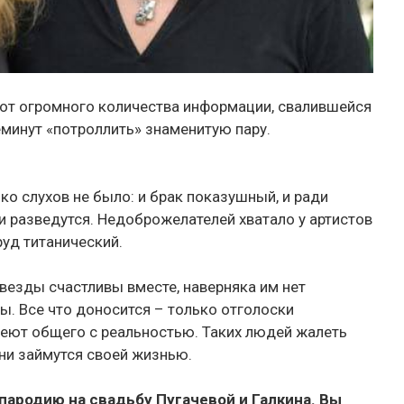
от огромного количества информации, свалившейся
реминут «потроллить» знаменитую пару.
ько слухов не было: и брак показушный, и ради
они разведутся. Недоброжелателей хватало у артистов
руд титанический.
 звезды счастливы вместе, наверняка им нет
ы. Все что доносится – только отголоски
меют общего с реальностью. Таких людей жалеть
они займутся своей жизнью.
ародию на свадьбу Пугачевой и Галкина. Вы