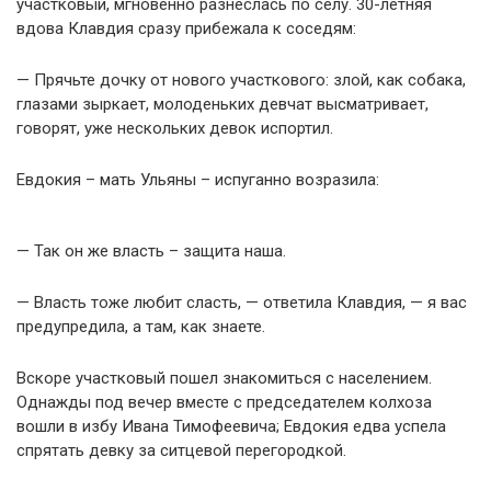
участковый, мгновенно разнеслась по селу. 30-летняя
вдова Клавдия сразу прибежала к соседям:
— Прячьте дочку от нового участкового: злой, как собака,
глазами зыркает, молоденьких девчат высматривает,
говорят, уже нескольких девок испортил.
Евдокия – мать Ульяны – испуганно возразила:
— Так он же власть – защита наша.
— Власть тоже любит сласть, — ответила Клавдия, — я вас
предупредила, а там, как знаете.
Вскоре участковый пошел знакомиться с населением.
Однажды под вечер вместе с председателем колхоза
вошли в избу Ивана Тимофеевича; Евдокия едва успела
спрятать девку за ситцевой перегородкой.