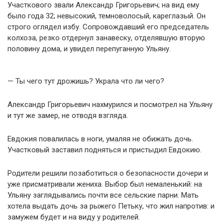
Участкового звали Александр Григорьевич; на вид ему
было года 32; невысокий, темноволосый, кареглазый. Он
строго оглядел избу. Сопровождавший его председатель
колхоза, резко отдернул занавеску, отделявшую вторую
половину дома, и увидел перепуганную Ульяну.
— Ты чего тут дрожишь? Украла что ли чего?
Александр Григорьевич нахмурился и посмотрел на Ульяну
и тут же замер, не отводя взгляда.
Евдокия повалилась в ноги, умаляя не обижать дочь.
Участковый заставил подняться и пристыдил Евдокию.
Родители решили позаботиться о безопасности дочери и
уже присматривали жениха. Выбор был немаленький: на
Ульяну заглядывались почти все сельские парни. Мать
хотела выдать дочь за рыжего Петьку, что жил напротив: и
замужем будет и на виду у родителей.