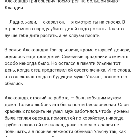
Александр Григорьевич посмотрел на большой живот
Клавдии:
— Ладно, живи, — сказал он, — я смотрю ты на сносях. В
стране много народу убито, детей надо рожать. Так что
лучше тебе дитё растить, а не кляузы писать.
В семье Александра Григорьевича, кроме старшей дочери,
родилось еще трое детей. Семейные праздники отмечать
особо некогда было. Но остался в памяти Ульяны тот
день, когда отец представил ей своего жениха. И те слова,
что он сказал тогда о будущем муже Ульяны, полностью
сбылись.
Александр, строгий на работе, — был любящим мужем
дома. Только любовь эта была почти бессловесная. Слов
красивых говорить не умел; муж заботился, чтобы у жены
была теплая одежда, помогал ей по хозяйству, никогда
грубого слова ей не сказал, даже голоса старался не
повышать, а в порыве нежности обнимал Ульяну так, как