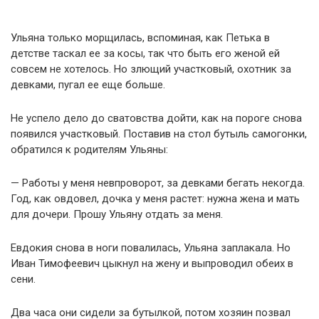
Ульяна только морщилась, вспоминая, как Петька в
детстве таскал ее за косы, так что быть его женой ей
совсем не хотелось. Но злющий участковый, охотник за
девками, пугал ее еще больше.
Не успело дело до сватовства дойти, как на пороге снова
появился участковый. Поставив на стол бутыль самогонки,
обратился к родителям Ульяны:
— Работы у меня невпроворот, за девками бегать некогда.
Год, как овдовел, дочка у меня растет: нужна жена и мать
для дочери. Прошу Ульяну отдать за меня.
Евдокия снова в ноги повалилась, Ульяна заплакала. Но
Иван Тимофеевич цыкнул на жену и выпроводил обеих в
сени.
Два часа они сидели за бутылкой, потом хозяин позвал