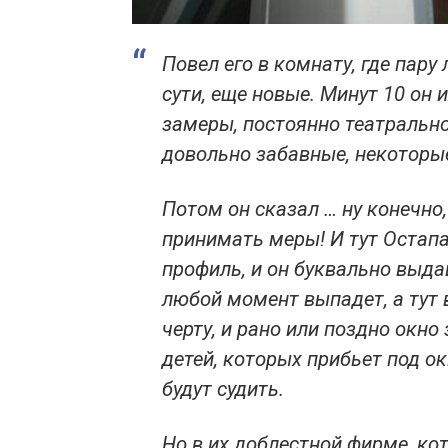
Повел его в комнату, где пару
сути, еще новые. Минут 10 он 
замеры, постоянно театральн
довольно забавные, некоторые
Потом он сказал … ну конечно,
принимать меры! И тут Остапа 
профиль, и он буквально выдав
любой момент выпадет, а тут в
черту, и рано или поздно окно
детей, которых прибьет под о
будут судить.
Но в их доблестной фирме, кот