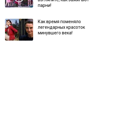
парни!
Как время поменяло
легендарных красоток
минувшего века!