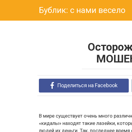
Перейти
Бублик: с нами весело
к
контенту
Осторож
МОШЕ
Поделиться на Facebook
В мире существует очень много разли
«кидалы» находят такие лазейки, котор
людей их деньги. Так, последнее время