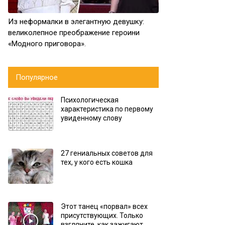
Из неформалки в элегантную девушку:
великолепное преображение героини
«Модного приговора».
Популярное
Психологическая
характеристика по первому
увиденному слову
27 гениальных советов для
тех, у кого есть кошка
Этот танец «порвал» всех
присутствующих. Только
взгляните, как зажигают