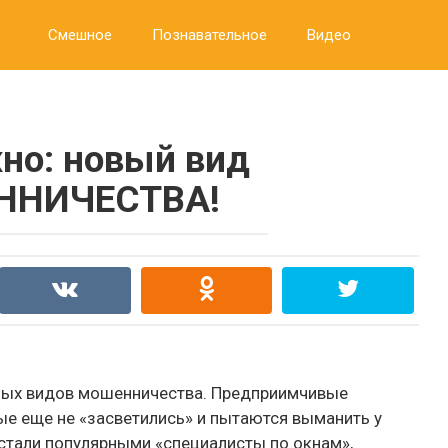
Смешное
Познавательное
Видео
но: новый вид
ННИЧЕСТВА!
чных видов мошенничества. Предприимчивые
ые еще не «засветились» и пытаются выманить у
 стали популярными «специалисты по окнам»,