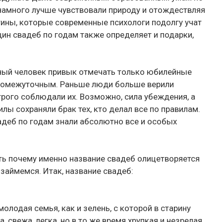
 намного лучше чувствовали природу и отождествляя
тины, которые современные психологи подолгу учат
ин свадеб по годам также определяет и подарки,
нный человек привык отмечать только юбилейные
промежуточным. Раньше люди больше верили
трого соблюдали их. Возможно, сила убеждения, а
лы сохраняли брак тех, кто делал все по правилам.
деб по годам знали абсолютно все и особых
ь почему именно название свадеб олицетворяется
 займемся. Итак, название свадеб:
олодая семья, как и зелень, с которой в старину
 свежа, легка, но в то же время хрупкая и незрелая.