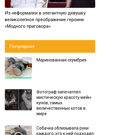
Из неформалки в элегантную девушку:
великолепное преображение героини
«Модного приговора».
Популярное
Маринованная скумбрия
Фотограф запечатлел
мистическую красоту мейн-
кунов, самых
величественных котов в
мире
Собачка облизывала руки
каждого, кто к ней подходил.