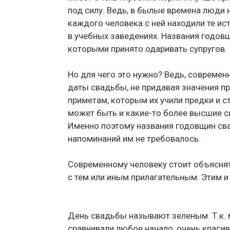
под силу. Ведь, в былые времена люди
каждого человека с ней находили те ис
в учебных заведениях. Названия годовщ
которыми принято одаривать супругов.
Но для чего это нужно? Ведь, совреме
даты свадьбы, не придавая значения 
приметам, которым их учили предки и с
может быть и какие-то более высшие си
Именно поэтому названия годовщин сва
напоминаний им не требовалось.
Современному человеку стоит объяснят
с тем или иным прилагательным. Этим и
День свадьбы называют зеленым. Т.к. м
сравнивали любое начало, очень красива,