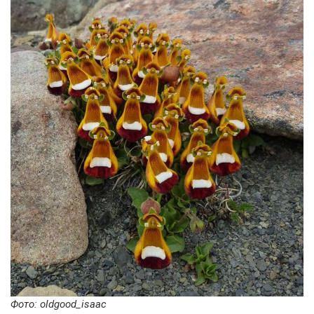
Фото: oldgood_isaac