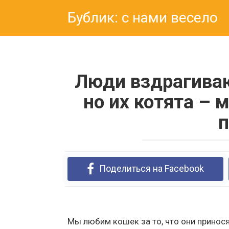
Перейти
Бублик: с нами весело
к
контенту
Люди вздрагиваю
но их котята –
п
Поделиться на Facebook
Мы любим кошек за то, что они принос