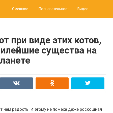
Смешное
Познавательное
Видео
т при виде этих котов,
 милейшие существа на
ланете
ят нам радость. И этому не помеха даже роскошная