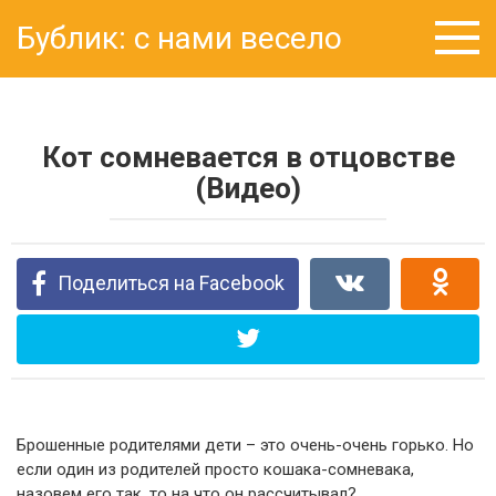
Перейти
Бублик: с нами весело
к
контенту
Кот сомневается в отцовстве
(Видео)
Поделиться на Facebook
Брошенные родителями дети – это очень-очень горько. Но
если один из родителей просто кошака-сомневака,
назовем его так, то на что он рассчитывал?