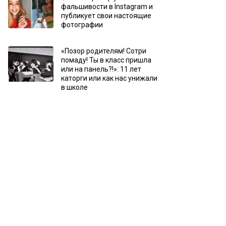
фальшивости в Instagram и
публикует свои настоящие
фотографии
«Позор родителям! Сотри
помаду! Ты в класс пришла
или на панель?!»: 11 лет
каторги или как нас унижали
в школе