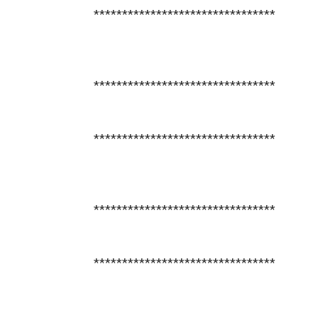
********************************
********************************
********************************
********************************
********************************