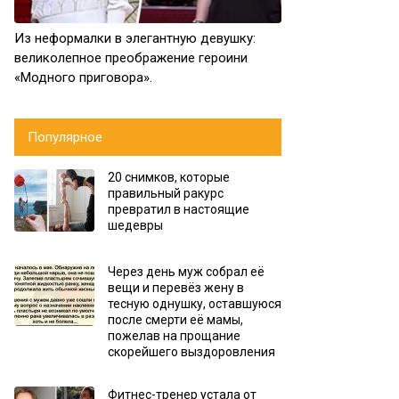
Из неформалки в элегантную девушку:
великолепное преображение героини
«Модного приговора».
Популярное
20 снимков, которые
правильный ракурс
превратил в настоящие
шедевры
Через день муж собрал её
вещи и перевёз жену в
тесную однушку, оставшуюся
после смерти её мамы,
пожелав на прощание
скорейшего выздоровления
Фитнес-тренер устала от