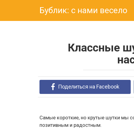
Перейти
Бублик: с нами весело
к
контенту
Классные шу
на
Поделиться на Facebook
Самые короткие, но крутые шутки мы с
позитивным и радостным.