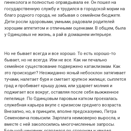
гинеколога и полностью оправдывала ее. Он пошел на
государственную службу и трудился в городской мэрии на
благо родного города, не забывая о семейном бюджете.
Дети росли здоровыми, умными, радовали родителей
хорошим аппетитом и отличными оценками. В общем, была
у Одинцовых не жизнь, а рай в домашнем интерьере.
Но не бывает всегда и все хорошо. То есть хорошо-то
бывает, но не всегда. Или не все. Как ни печально
семейное существование подвержено катаклизмам. Как
это происходит? Неожиданно ясный небосклон затягивает
тучами, налетает буря и сметает хрупкое жилище; сыплется
град и пробивает крышу дома; или ударяет молния и
поджигает все вокруг, оставляя после себя выжженное
пепелище. По Одинцовым паровым катком проехалась
служебная карьера вкупе с кризисом среднего возраста.
Внезапно, но, в принципе, вполне предсказуемо, Петра
Семеновича повысили. Зарплата неимоверно выросла, и
вместе с ней заколосились многочисленные запросы.
Большой чиновник огляделся по сторонам и увидел