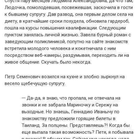
Спустя пару месяцев Людмила Александровна, да что там,
Людочка, помолодевшая, посвежевшая, заскочила в гости
к бывшему супругу. Дав развод, она первым делом села на
диету, в кратчайшие сроки похудела, обновила гардероб,
пошла на курсы повышения квалификации. Следующим
пунктом занялась личной жизнью. Завела бурный роман с
заведующим поликлиникой, попутно на сайте знакомств
встретила молодого человека и кокетничала с ним
посредством веб-камеры, раздумывая, переходить ли на
живое общение. Скучать было некогда.
Петр Семенович возился на кухне и злобно зыркнул на
весело щебечущую супругу.
— Да-да, я знаю, что пропала, не отвечала на
звонки и не забрала Мариночку и Сережу на
выходные. Но знаешь, Геннадию Иванычу по
знакомству предложили горящие билеты в
Таиланд. За полцены. Представляешь?! Когда бы
еще выпала такая возможность? Петя, я побывала
в сказке! В общем так. Сейчас мне некогда, надо