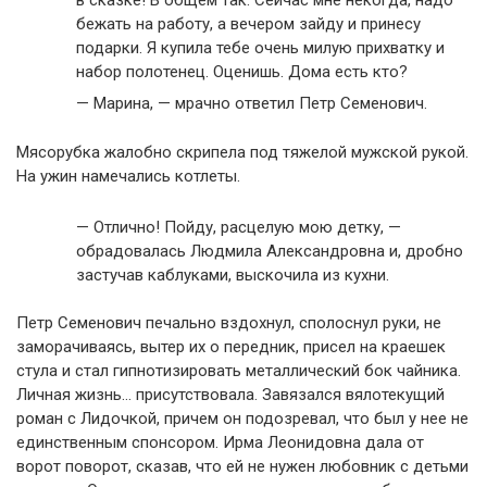
бежать на работу, а вечером зайду и принесу
подарки. Я купила тебе очень милую прихватку и
набор полотенец. Оценишь. Дома есть кто?
— Марина, — мрачно ответил Петр Семенович.
Мясорубка жалобно скрипела под тяжелой мужской рукой.
На ужин намечались котлеты.
— Отлично! Пойду, расцелую мою детку, —
обрадовалась Людмила Александровна и, дробно
застучав каблуками, выскочила из кухни.
Петр Семенович печально вздохнул, сполоснул руки, не
заморачиваясь, вытер их о передник, присел на краешек
стула и стал гипнотизировать металлический бок чайника.
Личная жизнь… присутствовала. Завязался вялотекущий
роман с Лидочкой, причем он подозревал, что был у нее не
единственным спонсором. Ирма Леонидовна дала от
ворот поворот, сказав, что ей не нужен любовник с детьми