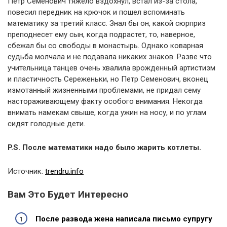
Петр Семенович тяжело вздохнул, встал из-за стола,
повесил передник на крючок и пошел вспоминать
математику за третий класс. Знал бы он, какой сюрприз
преподнесет ему сын, когда подрастет, то, наверное,
сбежал бы со свободы в монастырь. Однако коварная
судьба молчала и не подавала никаких знаков. Разве что
учительница танцев очень хвалила врожденный артистизм
и пластичность Сереженьки, но Петр Семенович, вконец
измотанный жизненными проблемами, не придал сему
настораживающему факту особого внимания. Некогда
внимать намекам свыше, когда ужин на носу, и по углам
сидят голодные дети.
P.S. После математики надо было жарить котлеты.
Источник:
trendru.info
Вам Это Будет Интересно
После развода жена написала письмо супругу