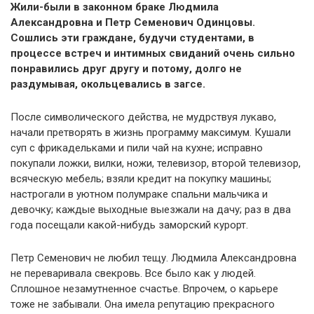
Жили-были в законном браке Людмила
Александровна и Петр Семенович Одинцовы.
Сошлись эти граждане, будучи студентами, в
процессе встреч и интимных свиданий очень сильно
понравились друг другу и потому, долго не
раздумывая, окольцевались в загсе.
После символического действа, не мудрствуя лукаво,
начали претворять в жизнь программу максимум. Кушали
суп с фрикадельками и пили чай на кухне; исправно
покупали ложки, вилки, ножи, телевизор, второй телевизор,
всяческую мебель; взяли кредит на покупку машины;
настрогали в уютном полумраке спальни мальчика и
девочку; каждые выходные выезжали на дачу; раз в два
года посещали какой-нибудь заморский курорт.
Петр Семенович не любил тещу. Людмила Александровна
не переваривала свекровь. Все было как у людей.
Сплошное незамутненное счастье. Впрочем, о карьере
тоже не забывали. Она имела репутацию прекрасного