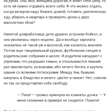
на руках. Она, мол, женщина дорогая, и знает себе цену, то
есть ей нужно отдавать всего себя. А что можно отдать,
когда вечером надо бежать домой, готовить диетическую
еду, убирать в квартире и проверять уроки у двух
малолетних лбов?
Нанятой домработнице дети дружно устроили бойкот, и
она уволилась через неделю. Да и вообще зарплата
оказалась не такой уж и высокой, как казалось вначале.
Потом еще танцевальный кружок, футбольная секция и
родительские собрания в школе. И родители нападают с
упреками, что разрушил семью, и отказываются лишний
раз присмотреть за внуками, ибо нечего бегать и крутить
шашни со всякими потаскухами. Между тем, бывшая
кинулась в блядcтвo и ничего: цветет и пахнет. Нет, совсем
не так он представлял себе свободу.
— Папа! — громко крикнула из комнаты дочка. — У
меня сложение в примере не сходится. Помоги!