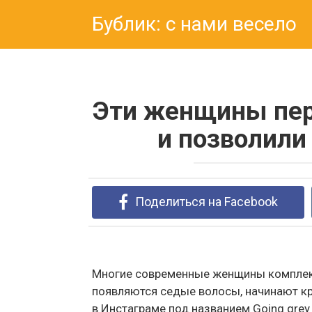
Перейти
Бублик: с нами весело
к
контенту
Эти женщины пер
и позволили
Поделиться на Facebook
Многие современные женщины комплекс
появляются седые волосы, начинают кр
в Инстаграме под названием Going grey