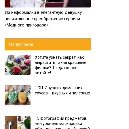
Из неформалки в элегантную девушку:
великолепное преображение героини
«Модного приговора».
Популярное
Хотите узнать секрет, как
вырастить такие красивые
фиалки? Тогда скорее
читайте!
ТОП-7 лучших домашних
соусов – вкусных и полезных
15 фотографий предметов,
чей уровень маскировки
обманет даже самый зоркий