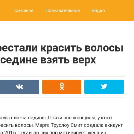
Смешное
Познавательное
Видео
естали красить волосы
 седине взять верх
уют из-за седины. Почти все женщины, у кого
асить волосы. Марта Труслоу Смит создала аккаунт
 в 2016 году и до сих пор мотивирует женщин