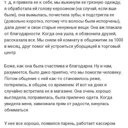
т. д, я привела ее к себе, мы выкинули ее грязную одежду,
я обработала ей голову керосином (на случай, если вши
были), она вымылась, почистила зубы, я подстригла ее
(довольно коротко, потому что волосы были испорчены),
дала денег и свои старые ненужные вещи. Она аж плакала
от благодарности. Когда она ушла, я обзвонила друзей,
рассказала все. Мы сняли ей комнату в общежитии за 1000
в месяц, друг помог ей устроиться уборщицей в торговый
центр
Боже, как она была счастлива и благодарна. Ну и нам,
разумеется, было дико приятно, что мы помогли человеку.
Потом общение с ней как-то становилось реже,
потерялись, в общем, со временем. И вот на днях я
случайно встретила ее в магазине. Она очень хорошо
выглядела, поправилась, была прилично одета. Когда
увидела меня, завизжала прям от радости, кинулась
обниматься
У нее все хорошо, появился парень, работает кассиром