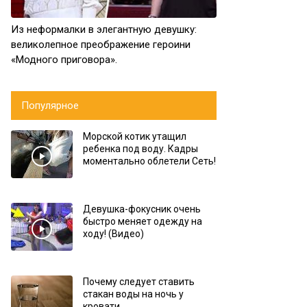
Из неформалки в элегантную девушку:
великолепное преображение героини
«Модного приговора».
Популярное
Морской котик утащил
ребенка под воду. Кадры
моментально облетели Сеть!
Девушка-фокусник очень
быстро меняет одежду на
ходу! (Видео)
Почему следует ставить
стакан воды на ночь у
кровати