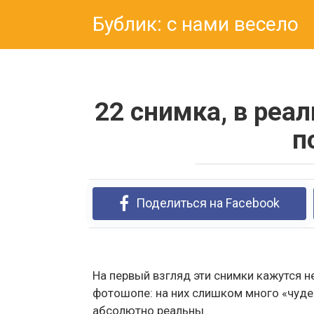
Перейти
Бублик: с нами весело
к
контенту
22 снимка, в реа
п
Поделиться на Facebook
На первый взгляд эти снимки кажутся 
фотошопе: на них слишком много «чудес
абсолютно реальны.