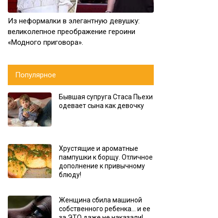
Из неформалки в элегантную девушку:
великолепное преображение героини
«Модного приговора».
Популярное
Бывшая супруга Стаса Пьехи
одевает сына как девочку
Хрустящие и ароматные
пампушки к борщу. Отличное
дополнение к привычному
блюду!
Женщина сбила машиной
собственного ребенка… и ее
за ЭТО даже не наказали!