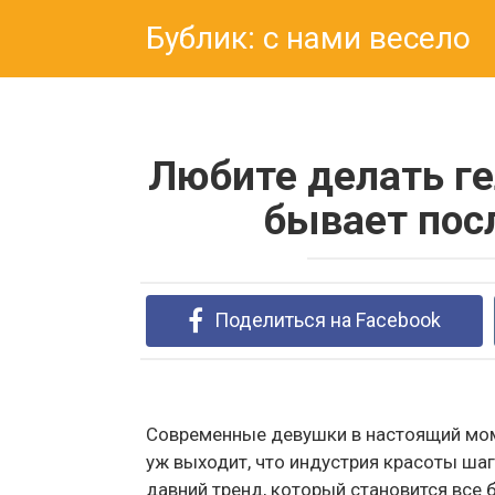
Перейти
Бублик: с нами весело
к
контенту
Любите делать ге
бывает посл
Поделиться на Facebook
Современные девушки в настоящий моме
уж выходит, что индустрия красоты шаг
давний тренд, который становится все 