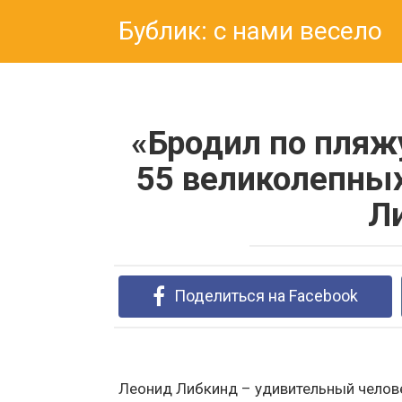
Перейти
Бублик: с нами весело
к
контенту
«Бродил по пляж
55 великолепны
Л
Поделиться на Facebook
Леонид Либкинд – удивительный челове