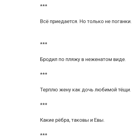
***
Всё приедается. Но только не поганки.
***
Бродил по пляжу в неженатом виде.
***
Терплю жену как дочь любимой тёщи.
***
Какие рёбра, таковы и Eвы.
***