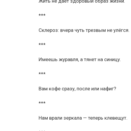
Жить не даёт здоровый образ жизни.
***
Склероз: вчера чуть трезвым не улёгся.
***
Имеешь журавля, а тянет на синицу.
***
Вам кофе сразу, после или нафиг?
***
Нам врали зеркала — теперь клевещут.