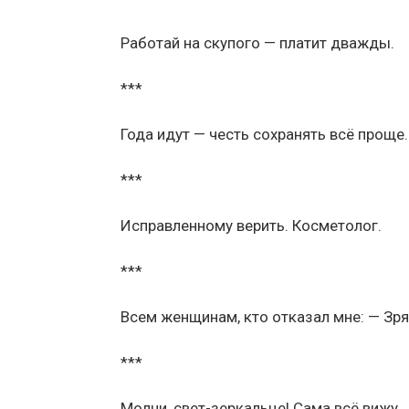
Работай на скупого — платит дважды.
***
Года идут — честь сохранять всё проще
***
Исправленному верить. Косметолог.
***
Всем женщинам, кто отказал мне: — Зря
***
Молчи, свет-зеркальце! Сама всё вижу.