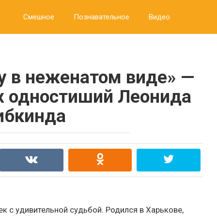
Смешное
Познавательное
Видео
у в неженатом виде» —
х одностиший Леонида
ибкинда
к с удивительной судьбой. Родился в Харькове,