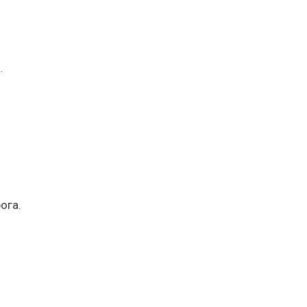
…
ога.