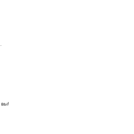
…
 вы!