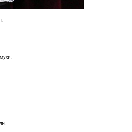
ы.
мухи.
ли.