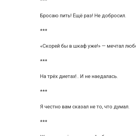
***
Бросаю пить! Ёщё раз! Не добросил.
***
«Скорей бы в шкаф уже!» — мечтал люб
***
На трёх диетах!.. И не наедалась.
***
Я честно вам сказал не то, что думал.
***