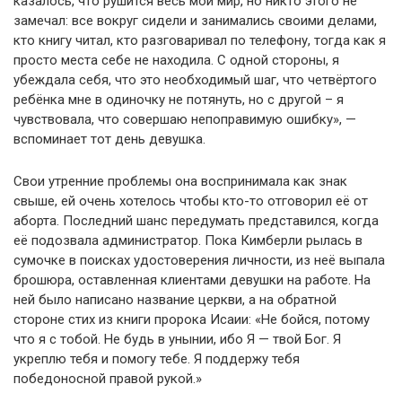
казалось, что рушится весь мой мир, но никто этого не
замечал: все вокруг сидели и занимались своими делами,
кто книгу читал, кто разговаривал по телефону, тогда как я
просто места себе не находила. С одной стороны, я
убеждала себя, что это необходимый шаг, что четвёртого
ребёнка мне в одиночку не потянуть, но с другой – я
чувствовала, что совершаю непоправимую ошибку», —
вспоминает тот день девушка.
Свои утренние проблемы она воспринимала как знак
свыше, ей очень хотелось чтобы кто-то отговорил её от
аборта. Последний шанс передумать представился, когда
её подозвала администратор. Пока Кимберли рылась в
сумочке в поисках удостоверения личности, из неё выпала
брошюра, оставленная клиентами девушки на работе. На
ней было написано название церкви, а на обратной
стороне стих из книги пророка Исаии: «Не бойся, потому
что я с тобой. Не будь в унынии, ибо Я — твой Бог. Я
укреплю тебя и помогу тебе. Я поддержу тебя
победоносной правой рукой.»