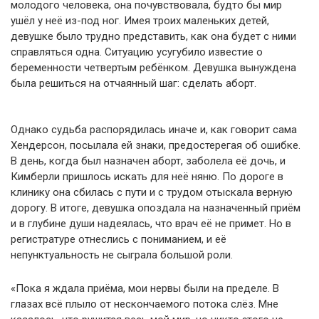
молодого человека, она почувствовала, будто бы мир
ушёл у неё из-под ног. Имея троих маленьких детей,
девушке было трудно представить, как она будет с ними
справляться одна. Ситуацию усугубило известие о
беременности четвертым ребёнком. Девушка вынуждена
была решиться на отчаянный шаг: сделать аборт.
Однако судьба распорядилась иначе и, как говорит сама
Хендерсон, посылала ей знаки, предостерегая об ошибке.
В день, когда был назначен аборт, заболела её дочь, и
Кимберли пришлось искать для неё няню. По дороге в
клинику она сбилась с пути и с трудом отыскала верную
дорогу. В итоге, девушка опоздала на назначенный приём
и в глубине души надеялась, что врач её не примет. Но в
регистратуре отнеслись с пониманием, и её
непунктуальность не сыграла большой роли.
«Пока я ждала приёма, мои нервы были на пределе. В
глазах всё плыло от нескончаемого потока слёз. Мне