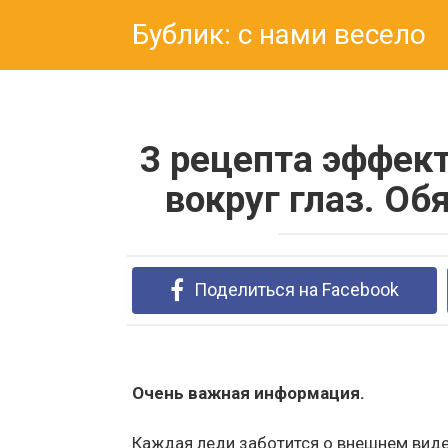
Перейти
Бублик: с нами весело
к
контенту
3 рецепта эффек
вокруг глаз. Об
Поделиться на Facebook
Очень важная информация.
Каждая леди заботится о внешнем виде 