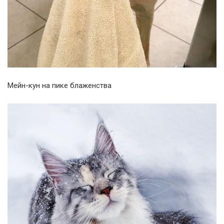
Мейн-кун на пике блаженства