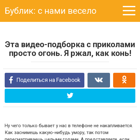
Перейти
Бублик: с нами весело
к
контенту
Эта видео-подборка с приколами
просто огонь. Я ржал, как конь!
Поделиться на Facebook
Ну чего только бывает у нас в телефоне не накапливается.
Как заснимешь какую-нибудь умору, так потом
пересматриваешь целыми годами. А представляете, если